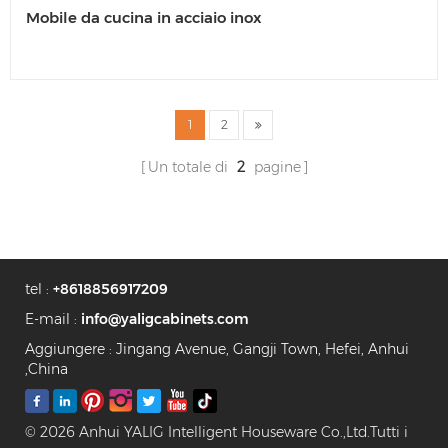
Mobile da cucina in acciaio inox
1
2
Un totale di
2
pagine
tel :
+8618856917209
E-mail :
info@yaligcabinets.com
Aggiungere : Jingang Avenue, Gangji Town, Hefei, Anhui
,China
© 2026 Anhui YALIG Intelligent Houseware Co.,Ltd.Tutti i