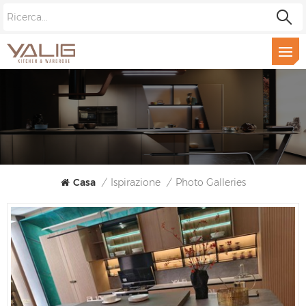
Casa
/
Ispirazione
/
Photo Galleries