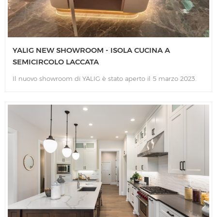
YALIG NEW SHOWROOM - ISOLA CUCINA A
SEMICIRCOLO LACCATA
Il nuovo showroom di YALIG è stato aperto il 5 marzo 2023.
Abbiamo utilizzato stili diversi per aree diverse. Ad esempio,
per la zona cucina, la rendiamo in stile moderno e
minimalista. Come puoi vedere nella foto, questa è
un'elegante isola centrale della cucina che utilizza la finitura
laccata ansimante sui pannelli delle ante. Forma
semicircolare su ogni angolo. Con questo design, gli angoli
non saranno facili da colpire la testa e le ginocchia dei tuoi
bambini. Ed è circondato da luci a LED a luce calda sul fondo,
comodamente per aprire e trovare cose nell'armadietto
dell'isola. Il piano di lavoro dell'isola utilizziamo pietra
sinterizzata di alta qualità, sulla parte superiore abbiamo un