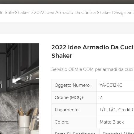
n Stile Shaker
2022 Idee Armadio Da Cucina Shaker Design Sc
/
2022 Idee Armadio Da Cuci
Shaker
Servizio OEM e ODM per armadi da cucin
Oggetto Numero.:
YA-0012KC
Ordine (MOQ):
2
Pagamento:
T/T , L/C , Credit
Colore:
Matte Black