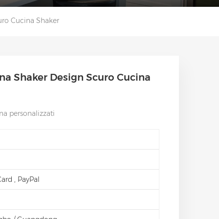
uro Cucina Shaker
na Shaker Design Scuro Cucina
a personalizzati
 Card , PayPal