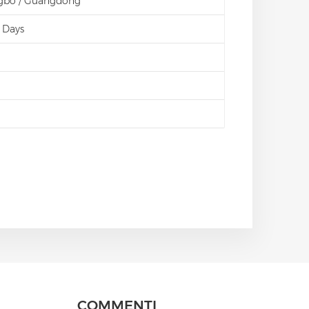
ngbo / Guangdong
 Days
COMMENTI