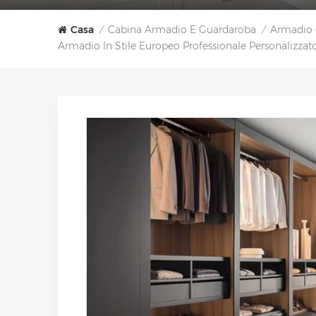
Casa
Cabina Armadio E Guardaroba
Armadio 
/
/
Armadio In Stile Europeo Professionale Personaliz