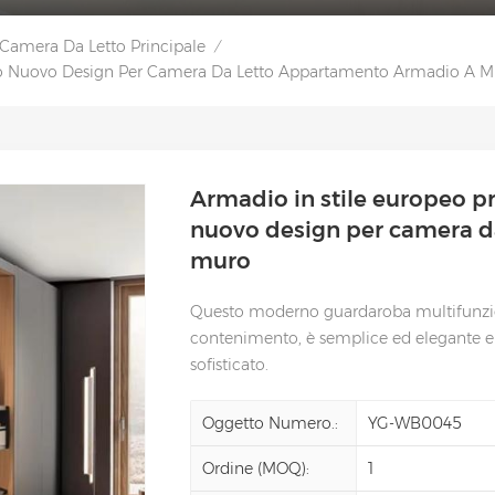
Camera Da Letto Principale
/
zato Nuovo Design Per Camera Da Letto Appartamento Armadio A M
Armadio in stile europeo p
nuovo design per camera d
muro
Questo moderno guardaroba multifunzion
contenimento, è semplice ed elegante e i
sofisticato.
Oggetto Numero.:
YG-WB0045
Ordine (MOQ):
1