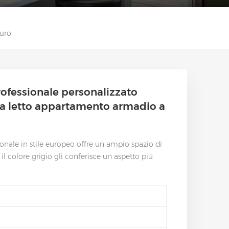
uro
rofessionale personalizzato
a letto appartamento armadio a
ale in stile europeo offre un ampio spazio di
l colore grigio gli conferisce un aspetto più