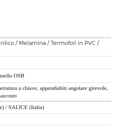
crilico / Melamina / Termofoil in PVC /
annello OSB
serratura a chiave, appendiabiti angolare girevole,
nascosto
e) / SALICE (Italia)