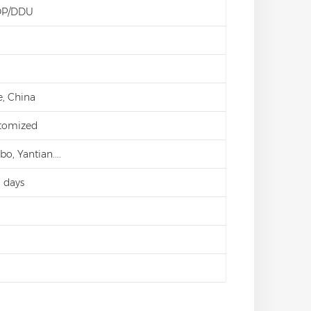
DP/DDU
e, China
stomized
o, Yantian....
 days
d