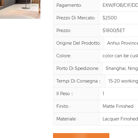
Pagamento:
EXW/FOB/CIF/D
Prezzo Di Mercato:
$2500
Prezzo:
$1800/SET
Origine Del Prodotto:
Anhui Provinc
Colore:
color can be cu
Porto Di Spedizione:
Shanghai, Ningb
Tempi Di Consegna：
15-20 working
Il Peso：
1
Finito :
Matte Finished
Materiale :
Lacquer Finishe