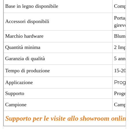
Base in legno disponibile
Compen
Portagi
Accessori disponibili
girevol
Marchio hardware
Blum (
Quantità minima
2 Impo
Garanzia di qualità
5 anni
Tempo di produzione
15-20 g
Proget
Applicazione
Supporto
Proget
Campione
Campion
Supporto per le visite allo showroom online