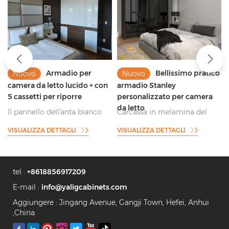
Bellissimo pratico
legno beige
Nuovo
Nuovo
armadio Stanley
durevole per guardaroba ad
personalizzato per camera
alta resistenza
da letto
Carcassa in melamina del
armadio laccato beige e
miglior produttore cinese con
impiallacciatura rifinita per lo
VISUALIZZA DETTAGLI
VISUALIZZA DETTAGLI
armadio con ante scorrevoli
stoccaggio principale
in vetro scuro
tel :
+8618856917209
E-mail :
info@yaligcabinets.com
Aggiungere : Jingang Avenue, Gangji Town, Hefei, Anhui
,China