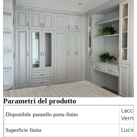
Parametri del prodotto
Lacca 
Disponibile pannello porta finito
Vernic
Lucido
Superficie finita