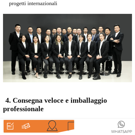
progetti internazionali
4. Consegna veloce e imballaggio
professionale
15-20 giorni lavorativi
per la produzione
Imballaggio in cassa di legno
resistente e professionale
CASA
PRODOTTI
WHATSAPP