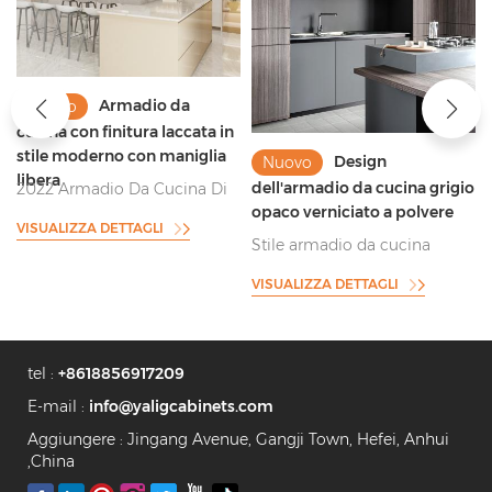
Armadio da
Nuovo
cucina con finitura laccata in
stile moderno con maniglia
Design
Nuovo
libera
dell'armadio da cucina grigio
2022 Armadio Da Cucina Di
opaco verniciato a polvere
Design Con Manico Gratuito
VISUALIZZA DETTAGLI
Super Bello
Stile armadio da cucina
grigio verniciato a polvere
VISUALIZZA DETTAGLI
anti-impronta
tel :
+8618856917209
E-mail :
info@yaligcabinets.com
Aggiungere : Jingang Avenue, Gangji Town, Hefei, Anhui
,China