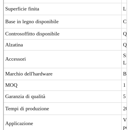
Superficie finita
Luc
Base in legno disponibile
Com
Controsoffitto disponibile
Qua
Alzatina
Qua
Sis
Accessori
Laz
Marchio dell'hardware
Blu
MOQ
1 s
Garanzia di qualità
5 a
Tempi di produzione
20-
Vil
Applicazione
pe