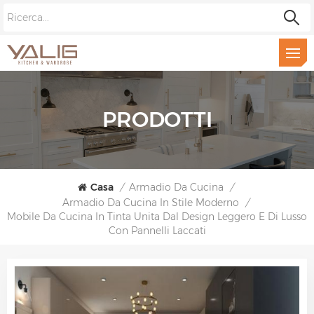
PRODOTTI
Casa
/
Armadio Da Cucina
/
Armadio Da Cucina In Stile Moderno
/
Mobile Da Cucina In Tinta Unita Dal Design Leggero E Di Lusso
Con Pannelli Laccati