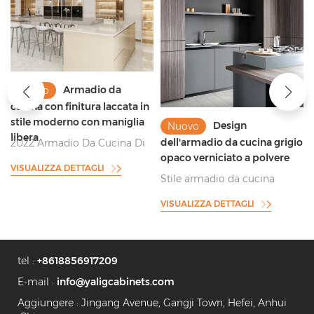
Armadio da
Nuovo
cucina con finitura laccata in
stile moderno con maniglia
Design
Nuovo
libera
dell'armadio da cucina grigio
2022 Armadio Da Cucina Di
opaco verniciato a polvere
Design Con Manico Gratuito
VISUALIZZA DETTAGLI
Super Bello
Stile armadio da cucina
grigio verniciato a polvere
VISUALIZZA DETTAGLI
anti-impronta
tel :
+8618856917209
E-mail :
info@yaligcabinets.com
Aggiungere : Jingang Avenue, Gangji Town, Hefei, Anhui