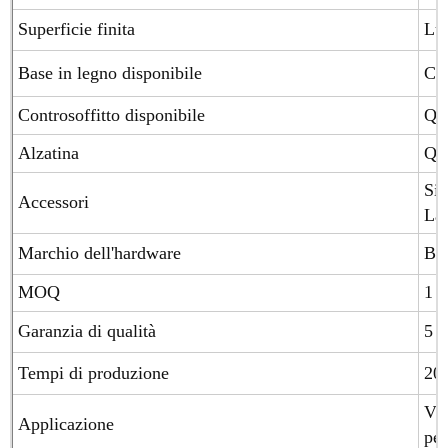
Superficie finita
Luc
Base in legno disponibile
Com
Controsoffitto disponibile
Qua
Alzatina
Qua
Sis
Accessori
Laz
Marchio dell'hardware
Blu
MOQ
1 s
Garanzia di qualità
5 a
Tempi di produzione
20-
Vil
Applicazione
pe