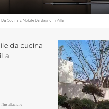
e Da Cucina E Mobile Da Bagno In Villa
ile da cucina
lla
l'installazione