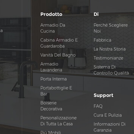
Prodotto
Di
Armadio Da
Perché Scegliere
na
Cucina
Noi
Cabina Armadio E
Fabbrica
Guardaroba
La Nostra Storia
Vanità Del Bagno
Testimonianze
Armadio
Sistema Di
Lavanderia
Controllo Qualità
Porta Interna
Portabottiglie E
Bar
Support
Boiserie
FAQ
Decorativa
Cura E Pulizia
Personalizzazione
Di Tutta La Casa
Informazioni Di
Garanzia
Più Mobili