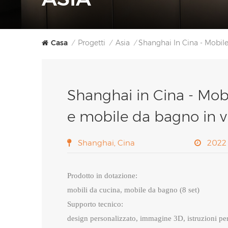
Casa
Progetti
Asia
Shanghai In Cina - Mobil
/
/
/
Shanghai in Cina - Mob
e mobile da bagno in vi
Shanghai, Cina
2022
Prodotto in dotazione:
mobili da cucina, mobile da bagno (8 set)
Supporto tecnico:
design personalizzato, immagine 3D, istruzioni per 