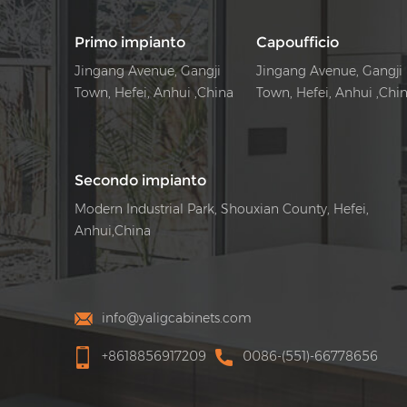
Primo impianto
Capoufficio
Jingang Avenue, Gangji
Jingang Avenue, Gangji
Town, Hefei, Anhui ,China
Town, Hefei, Anhui ,Chi
Secondo impianto
Modern Industrial Park, Shouxian County, Hefei,
Anhui,China
info@yaligcabinets.com
+8618856917209
0086-(551)-66778656