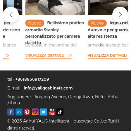
Bellissimo pratico
legno beige
Nuovo
Nuovo
armadio Stanley
durevole per guardaroba ad
personalizzato per camera
alta resistenza
da letto
Carcassa in melamina del
armadio laccato beige e
miglior produttore cinese con
impiallacciatura rifinita per lo
VISUALIZZA DETTAGLI
VISUALIZZA DETTAGLI
armadio con ante scorrevoli
stoccaggio principale
in vetro scuro
tel :
+8618856917209
E-mail :
info@yaligcabinets.com
Aggiungere : Jingang Avenue, Gangji Town, Hefei, Anhui
,China
© 2026 Anhui YALIG Intelligent Houseware Co.,Ltd.Tutti i
diritti riservati.