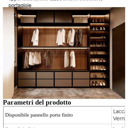
portagioie
Parametri del prodotto
Lacca 
Disponibile pannello porta finito
Vernic