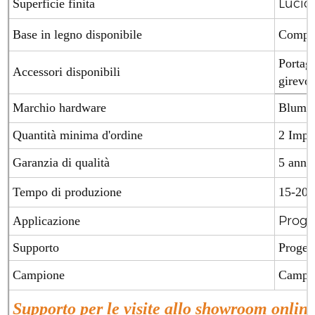
Lucido
Superficie finita
Base in legno disponibile
Compen
Portagi
Accessori disponibili
girevol
Marchio hardware
Blum (
Quantità minima d'ordine
2 Impo
Garanzia di qualità
5 anni
Tempo di produzione
15-20 g
Proget
Applicazione
Supporto
Proget
Campione
Campion
Supporto per le visite allo showroom online