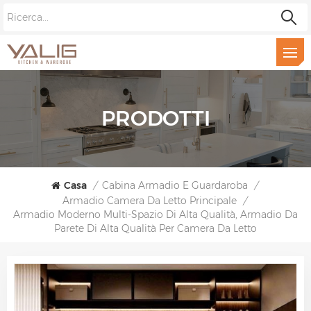
PRODOTTI
Casa
/
Cabina Armadio E Guardaroba
/
Armadio Camera Da Letto Principale
/
Armadio Moderno Multi-Spazio Di Alta Qualità, Armadio Da
Parete Di Alta Qualità Per Camera Da Letto