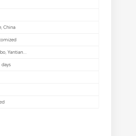
e, China
stomized
o, Yantian....
 days
ed