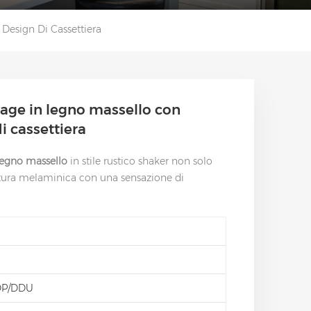
Design Di Cassettiera
tage in legno massello con
i cassettiera
legno massello
in stile rustico shaker non solo
itura melaminica con una sensazione di
DP/DDU