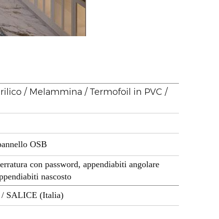
Acrilico / Melammina / Termofoil in PVC /
/pannello OSB
 serratura con password, appendiabiti angolare
appendiabiti nascosto
 / SALICE (Italia)